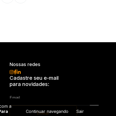
Nossas redes
Cadastre seu e-mail
para novidades:
 com a
Para
Continuar navegando
Sair
Enviar