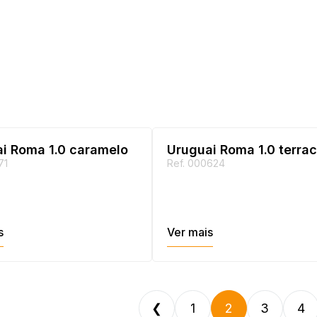
i Roma 1.0 caramelo
Uruguai Roma 1.0 terra
71
Ref. 000624
s
Ver mais
❮
1
2
3
4