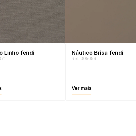
o Linho fendi
Náutico Brisa fendi
071
Ref. 005059
s
Ver mais