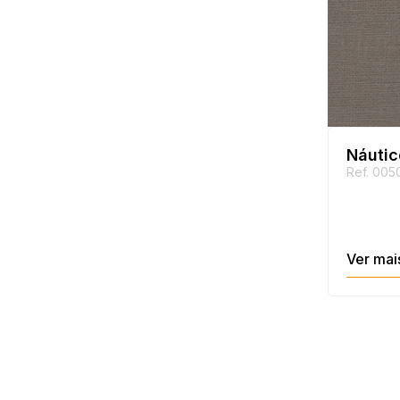
Náutic
Ref. 005
Ver mai