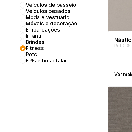
Veículos de passeio
Veículos pesados
Moda e vestuário
Móveis e decoração
Embarcações
Infantil
Náutic
Brindes
Ref. 005
Fitness
Pets
EPIs e hospitalar
Ver mai