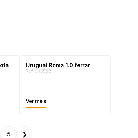
cota
Uruguai Roma 1.0 ferrari
Ref. 000588
Ver mais
5
❯