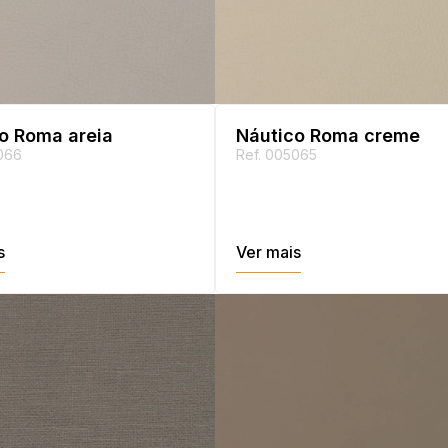
o Roma areia
Náutico Roma creme
066
Ref. 005065
s
Ver mais