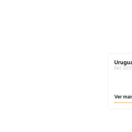
Urugua
Ref. 0011
Ver mai