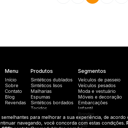
Menu
Produtos
Segmentos
Início
Sintéticos dublados
Veículos de passeio
Sobre
Sintéticos lisos
Veículos pesados
Contato
Malharias
Moda e vestuário
Blog
Espumas
Móveis e decoração
Revendas
Sintéticos bordados
Embarcações
Tecidos
Infantil
Brindes
as semelhantes para melhorar a sua experiência, de acordo
Fitness
 continuar navegando, você concorda com estas condições.
Pets