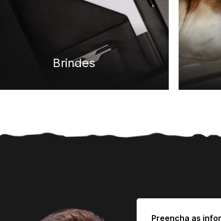
Pets
Preencha as info