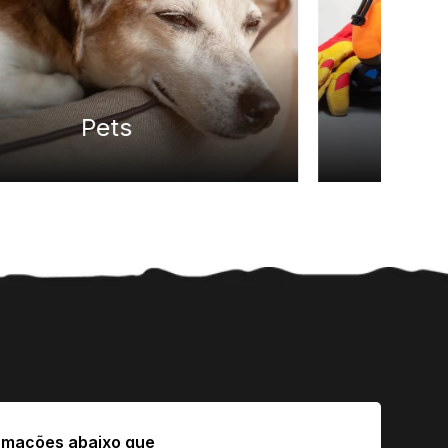
EPIs e hospitalar
rmações abaixo que