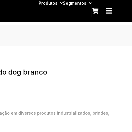
Produtos
Segmentos
o dog branco
ação em diversos produtos industrializados, brindes,