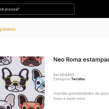
g branco
Neo Roma estampad
Ref.
004403
Categoria:
Tecidos
Grandes possibilidades de aplic
foros e muito mais.