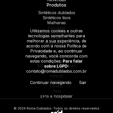
Produtos
Sintéticos dublados
Sintéticos lisos
Malharias
Espumas
Utilizamos cookies e outras
Sintéticos bordados
tecnologias semelhantes para
Tecidos
melhorar a sua experiência, de
Segmentos
acordo com a nossa Política de
Veículos de passeio
Privacidade e, ao continuar
Veículos pesados
navegando, você concorda com
Moda e vestuário
estas condições.
Para falar
Móveis e decoração
sobre LGPD:
Embarcações
contato@romadublados.com.br
Infantil
Brindes
Continuar navegando
Sair
Fitness
Pets
EPIs e hospitalar
© 2024 Roma Dublados. Todos os direitos reservados