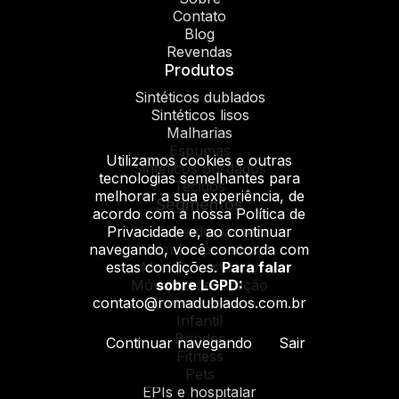
Contato
Blog
Revendas
Produtos
Sintéticos dublados
Sintéticos lisos
Malharias
Espumas
Utilizamos cookies e outras
Sintéticos bordados
tecnologias semelhantes para
Tecidos
melhorar a sua experiência, de
Segmentos
acordo com a nossa Política de
Privacidade e, ao continuar
Veículos de passeio
navegando, você concorda com
Veículos pesados
estas condições.
Para falar
Moda e vestuário
sobre LGPD:
Móveis e decoração
contato@romadublados.com.br
Embarcações
Infantil
Brindes
Continuar navegando
Sair
Fitness
Pets
EPIs e hospitalar